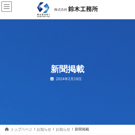
コ
ナ
ン
ビ
テ
ゲ
ン
ー
ツ
シ
へ
ョ
ス
ン
キ
に
ッ
移
プ
動
新聞掲載
2024年2月19日
トップページ
お知らせ
お知らせ
新聞掲載