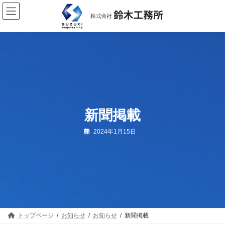
コ
ナ
ン
ビ
テ
ゲ
ン
ー
ツ
シ
へ
ョ
ス
ン
キ
に
ッ
移
プ
動
新聞掲載
2024年1月15日
トップページ
お知らせ
お知らせ
新聞掲載