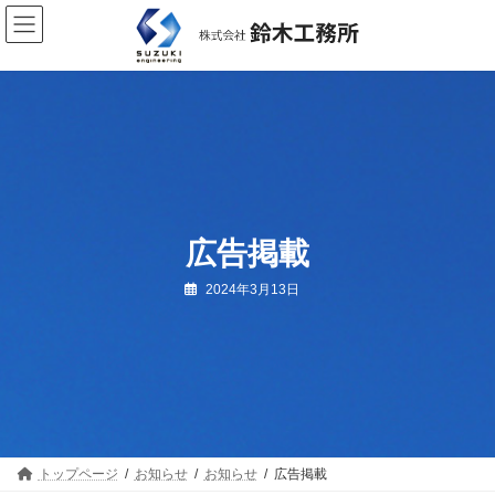
コ
ナ
ン
ビ
テ
ゲ
ン
ー
ツ
シ
へ
ョ
ス
ン
キ
に
ッ
移
プ
動
広告掲載
2024年3月13日
トップページ
お知らせ
お知らせ
広告掲載