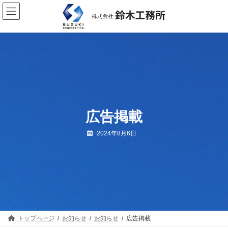
コ
ナ
ン
ビ
テ
ゲ
ン
ー
ツ
シ
へ
ョ
ス
ン
キ
に
ッ
移
プ
動
広告掲載
2024年8月6日
トップページ
お知らせ
お知らせ
広告掲載