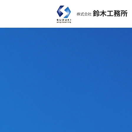
コ
ナ
ン
ビ
テ
ゲ
ン
ー
ツ
シ
へ
ョ
ス
ン
キ
に
ッ
移
プ
動